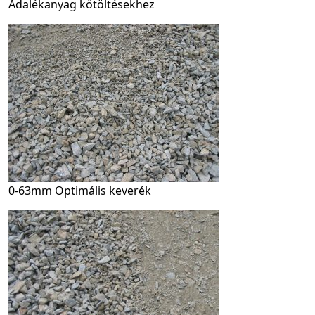
Adalékanyag kőtöltésekhez
0-63mm Optimális keverék