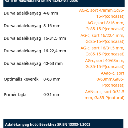
való felhasználásra SR EN 13242+A1:2008
AG-c, sort 4/8mm,Gc85-
Durva adalékanyag
4-8 mm
15-P(concasat)
AG-c,sort 8/16 mm,
Durva adalékanyag
8-16 mm
Gc85-15-P(concasat)
AG-c, sort 16/22.4 mm,
Durva adalékanyag
16-31,5 mm
Gc85-15-P(concasat)
AG-c, sort 16/31.5 mm,
Durva adalékanyag
16-22,4 mm
Gc85-15-P(concasat)
AG-c, sort 40/63mm,
Durva adalékanyag
40-63 mm
Gc85-15-P(concasat)
AAao-c, sort
Optimális keverék
0-63 mm
0/63mm,Ga85-
P(concasat)
AANsp-c, sort 0/31.5
Primér fajta
0-31 mm
mm, Ga85-P(natural)
Adalékanyag kőtöltésekhez SR EN 13383-1:2003