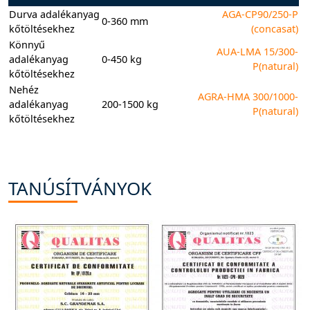
Durva adalékanyag
AGA-CP90/250-P
0-360 mm
kőtöltésekhez
(concasat)
Könnyű
AUA-LMA 15/300-
adalékanyag
0-450 kg
P(natural)
kőtöltésekhez
Nehéz
AGRA-HMA 300/1000-
adalékanyag
200-1500 kg
P(natural)
kőtöltésekhez
TANÚSÍTVÁNYOK