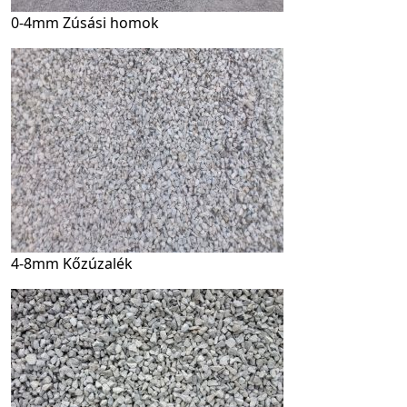
0-4mm Zúsási homok
4-8mm Kőzúzalék