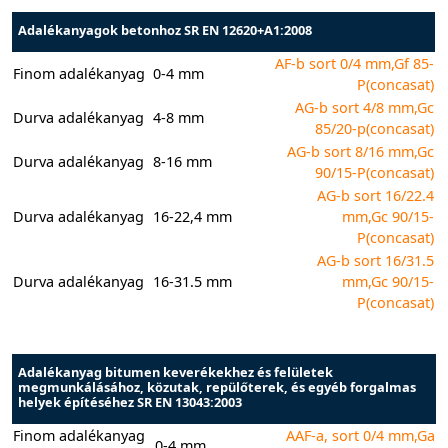
Adalékanyagok betonhoz SR EN 12620+A1:2008
AF-b sort 0/4 mm,Gf 85-
Finom adalékanyag
0-4 mm
P(concasat)
AG-b sort 4/8 mm,Gc
Durva adalékanyag
4-8 mm
85/20-p(concasat)
AG-b sort 8/16 mm,Gc
Durva adalékanyag
8-16 mm
90/15-P(concasat)
AG-b sort 16/22.4
Durva adalékanyag
16-22,4 mm
mm,Gc 90/15-
P(concasat)
AG-b sort 16/31.5
Durva adalékanyag
16-31.5 mm
mm,Gc 90/15-
P(concasat)
Adalékanyag bitumen keverékekhez és felületek
megmunkálásához, közutak, repülőterek, és egyéb forgalmas
helyek építéséhez SR EN 13043:2003
Finom adalékanyag
AAF-a, sort 0/4 mm,Ga
0-4 mm