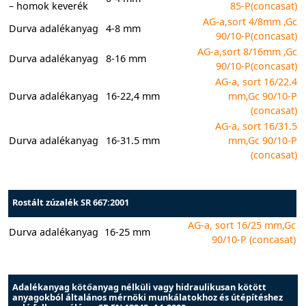
– homok keverék
85-P(concasat)
AG-a,sort 4/8mm ,Gc
Durva adalékanyag
4-8 mm
90/10-P(concasat)
AG-a,sort 8/16mm ,Gc
Durva adalékanyag
8-16 mm
90/10-P(concasat)
AG-a, sort 16/22.4
Durva adalékanyag
16-22,4 mm
mm,Gc 90/10-P
(concasat)
AG-a, sort 16/31.5
Durva adalékanyag
16-31.5 mm
mm,Gc 90/10-P
(concasat)
Rostált zúzalék SR 667:2001
AG-a, sort 16/25 mm,Gc
Durva adalékanyag
16-25 mm
90/10-P (concasat)
Adalékanyag kötőanyag nélküli vagy hidraulikusan kötött
anyagokból általános mérnöki munkálatokhoz és útépítéshez