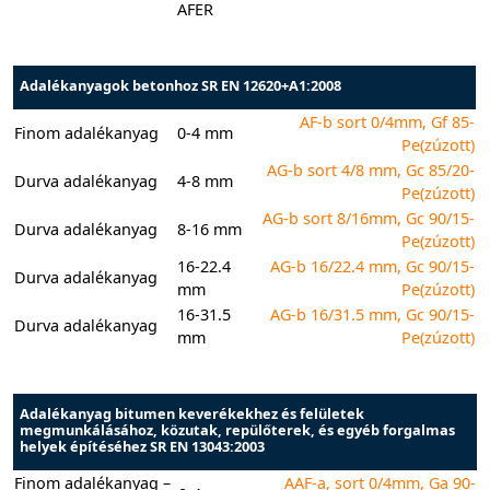
AFER
Adalékanyagok betonhoz SR EN 12620+A1:2008
AF-b sort 0/4mm, Gf 85-
Finom adalékanyag
0-4 mm
Pe(zúzott)
AG-b sort 4/8 mm, Gc 85/20-
Durva adalékanyag
4-8 mm
Pe(zúzott)
AG-b sort 8/16mm, Gc 90/15-
Durva adalékanyag
8-16 mm
Pe(zúzott)
16-22.4
AG-b 16/22.4 mm, Gc 90/15-
Durva adalékanyag
mm
Pe(zúzott)
16-31.5
AG-b 16/31.5 mm, Gc 90/15-
Durva adalékanyag
mm
Pe(zúzott)
Adalékanyag bitumen keverékekhez és felületek
megmunkálásához, közutak, repülőterek, és egyéb forgalmas
helyek építéséhez SR EN 13043:2003
Finom adalékanyag –
AAF-a, sort 0/4mm, Ga 90-