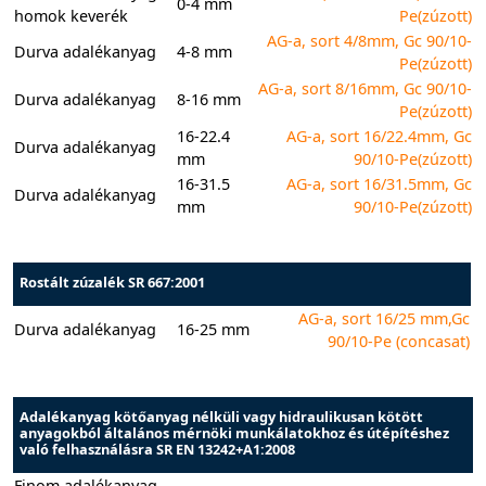
0-4 mm
homok keverék
Pe(zúzott)
AG-a, sort 4/8mm, Gc 90/10-
Durva adalékanyag
4-8 mm
Pe(zúzott)
AG-a, sort 8/16mm, Gc 90/10-
Durva adalékanyag
8-16 mm
Pe(zúzott)
16-22.4
AG-a, sort 16/22.4mm, Gc
Durva adalékanyag
mm
90/10-Pe(zúzott)
16-31.5
AG-a, sort 16/31.5mm, Gc
Durva adalékanyag
mm
90/10-Pe(zúzott)
Rostált zúzalék SR 667:2001
AG-a, sort 16/25 mm,Gc
Durva adalékanyag
16-25 mm
90/10-Pe (concasat)
Adalékanyag kötőanyag nélküli vagy hidraulikusan kötött
anyagokból általános mérnöki munkálatokhoz és útépítéshez
való felhasználásra SR EN 13242+A1:2008
Finom adalékanyag –