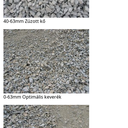
40-63mm Zúzott kő
0-63mm Optimális keverék