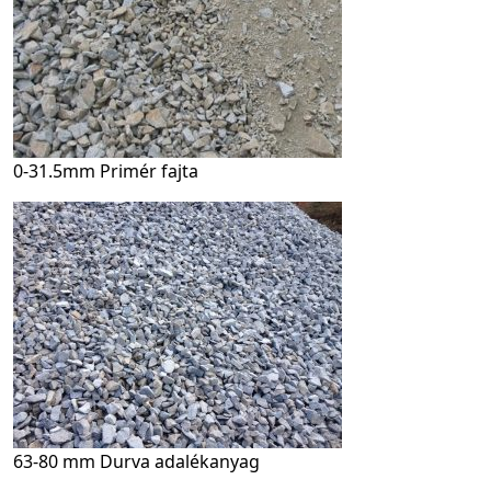
0-31.5mm Primér fajta
63-80 mm Durva adalékanyag