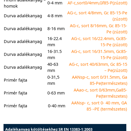
0-4 mm
AF-c,sort0/4mm,Gf85-P(zúzott)
homok
AG-c, sort 4/8mm, Gc 85-15-Pe
Durva adalékanyag
4-8 mm
(zúzott)
AG-c, sort 8/16mm, Gc 85-15-
Durva adalékanyag
8-16 mm
Pe (zúzott)
16-22.4
AG-c, sort 16/22.4mm, Gc85-
Durva adalékanyag
mm
15-Pe (zúzott)
16-31.5
AG-c, sort 16/31.5mm, Gc85-
Durva adalékanyag
mm
15-Pe (zúzott)
40-63
AG-c, sort 40/63mm, Gc 85-15
Durva adalékanyag
mm
– Pe(zúzott)
0-31,5
AANsp-c, sort 0/31.5mm, Ga
Primér fajta
mm
85-Pe(természetes)
AAao-c, sort 0/63mm,Ga85-
Primér fajta
0-63 mm
Pe(természetes)
AANsp- c, sort 0- 40 mm, GA
Primér fajta
0-40 mm
85 –PE (
természetes
)
Adalékanyag kőtöltésekhez SR EN 13383-1:2003