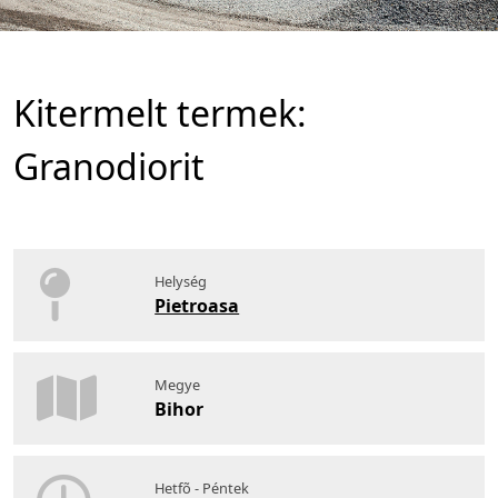
Kitermelt termek:
Granodiorit
Helység
Pietroasa
Megye
Bihor
Hetfõ - Péntek